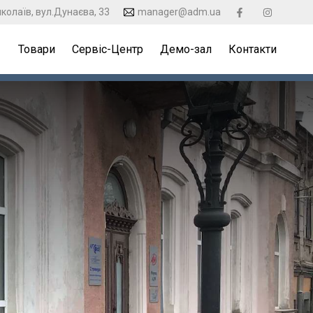
колаїв, вул.Дунаєва, 33
manager@adm.ua
Товари
Сервіс-Центр
Демо-зал
Контакти